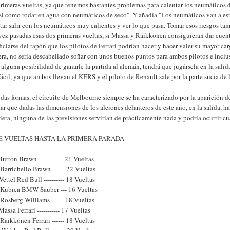
rimeras vueltas, ya que tenemos bastantes problemas para calentar los neumáticos d
si como rodar en agua con neumáticos de seco". Y añadía "Los neumáticos van a estar
tar salir con los neumáticos muy calientes y ver lo que pasa. Tomar esos riesgos t
vez pasadas esas dos primeras vueltas, si Massa y Räikkönen consiguieran dar cuen
iciarse del tapón que los pilotos de Ferrari podrían hacer y hacer valer su mayor ca
era, no sería descabellado soñar con unos buenos puntos para ambos pilotos e inclus
 alguna posibilidad de ganarle la partida al alemán, tendrá que jugársela en la sal
fácil, ya que ambos llevan el KERS y el piloto de Renault sale por la parte sucia de l
das formas, el circuito de Melbourne siempre se ha caracterizado por la aparición d
ar que dadas las dimensiones de los alerones delanteros de este año, en la salida, 
iera, ninguna de las previsiones servirían de prácticamente nada y podría ocurrir cu
DE VUELTAS HASTA LA PRIMERA PARADA
 Button Brawn ------------ 21 Vueltas
 Barrichello Brawn ------ 22 Vueltas
 Vettel Red Bull ---------- 18 Vueltas
. Kubica BMW Sauber --- 16 Vueltas
 Rosberg Williams ------ 18 Vueltas
 Massa Ferrari ----------- 17 Vueltas
 Räikkönen Ferrari ------ 18 Vueltas