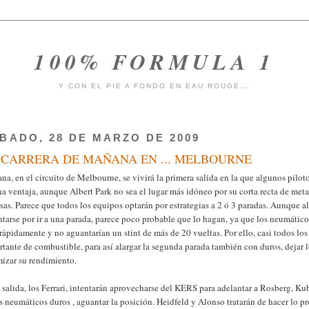
100% FORMULA 1
Y CON EL PIE A FONDO EN EAU ROUGE...
BADO, 28 DE MARZO DE 2009
 CARRERA DE MAÑANA EN ... MELBOURNE
a, en el circuito de Melbourne, se vivirá la primera salida en la que algunos pilo
a ventaja, aunque Albert Park no sea el lugar más idóneo por su corta recta de meta
sas. Parece que todos los equipos optarán por estrategias a 2 ó 3 paradas. Aunque 
tarse por ir a una parada, parece poco probable que lo hagan, ya que los neumátic
ápidamente y no aguantarían un stint de más de 20 vueltas. Por ello, casi todos los
tante de combustible, para así alargar la segunda parada también con duros, dejar lo
mizar su rendimiento.
 salida, los Ferrari, intentarán aprovecharse del KERS para adelantar a Rosberg, Kub
s neumáticos duros , aguantar la posición. Heidfeld y Alonso tratarán de hacer lo