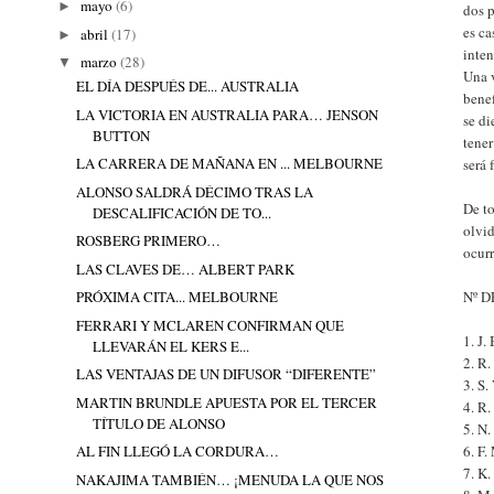
mayo
(6)
►
dos p
es ca
abril
(17)
►
inten
marzo
(28)
▼
Una 
EL DÍA DESPUÉS DE... AUSTRALIA
benef
LA VICTORIA EN AUSTRALIA PARA… JENSON
se di
BUTTON
tener
LA CARRERA DE MAÑANA EN ... MELBOURNE
será 
ALONSO SALDRÁ DÉCIMO TRAS LA
De to
DESCALIFICACIÓN DE TO...
olvid
ROSBERG PRIMERO…
ocurr
LAS CLAVES DE… ALBERT PARK
Nº 
PRÓXIMA CITA... MELBOURNE
FERRARI Y MCLAREN CONFIRMAN QUE
1. J.
LLEVARÁN EL KERS E...
2. R.
LAS VENTAJAS DE UN DIFUSOR “DIFERENTE”
3. S.
MARTIN BRUNDLE APUESTA POR EL TERCER
4. R
TÍTULO DE ALONSO
5. N.
6. F.
AL FIN LLEGÓ LA CORDURA…
7. K.
NAKAJIMA TAMBIÉN… ¡MENUDA LA QUE NOS