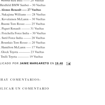
 Webber Red Bull ------- 20 Vueltas
. Heidfeld BMW Sauber -- 30 Vueltas
. Alonso Renault ----- 27 Vueltas
. Nakajima Williams ----- 28 Vueltas
H. Kovalainen McLaren -- 30 Vueltas
. Buemi Toro Rosso ------ 25 Vueltas
. Piquet Renault --------- 31 Vueltas
. Fisichella Force India -- 30 Vueltas
. Sutil Force India -------- 28 Vueltas
. Bourdais Toro Rosso --- 20 Vueltas
. Hamilton McLaren ----- 17 Vueltas
. Glock Toyota ------------ 23 Vueltas
. Trulli Toyota ------------ 19 Vueltas
LICADO POR
JAIME MARGARETO
EN
19:40
 HAY COMENTARIOS:
BLICAR UN COMENTARIO