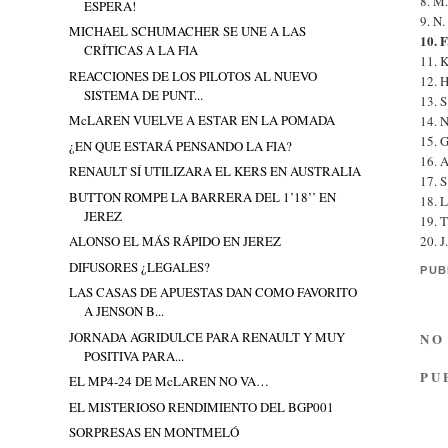
8. M.
ESPERA!
9. N
MICHAEL SCHUMACHER SE UNE A LAS
10. F
CRÍTICAS A LA FIA
11. K
REACCIONES DE LOS PILOTOS AL NUEVO
12. 
SISTEMA DE PUNT...
13. S
McLAREN VUELVE A ESTAR EN LA POMADA
14. N
15. G
¿EN QUE ESTARÁ PENSANDO LA FIA?
16. A
RENAULT SÍ UTILIZARA EL KERS EN AUSTRALIA
17. S
BUTTON ROMPE LA BARRERA DEL 1’18’’ EN
18. L
JEREZ
19. T
20. J
ALONSO EL MÁS RÁPIDO EN JEREZ
DIFUSORES ¿LEGALES?
PUB
LAS CASAS DE APUESTAS DAN COMO FAVORITO
A JENSON B...
JORNADA AGRIDULCE PARA RENAULT Y MUY
NO
POSITIVA PARA...
PU
EL MP4-24 DE McLAREN NO VA…
EL MISTERIOSO RENDIMIENTO DEL BGP001
SORPRESAS EN MONTMELÓ