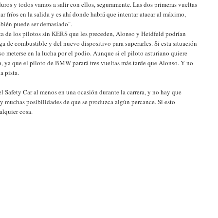
uros y todos vamos a salir con ellos, seguramente. Las dos primeras vueltas
 fríos en la salida y es ahí donde habrá que intentar atacar al máximo,
ambién puede ser demasiado".
ta de los pilotos sin KERS que les preceden, Alonso y Heidfeld podrían
rga de combustible y del nuevo dispositivo para superarles. Si esta situación
o meterse en la lucha por el podio. Aunque si el piloto asturiano quiere
ida, ya que el piloto de BMW parará tres vueltas más tarde que Alonso. Y no
a pista.
el Safety Car al menos en una ocasión durante la carrera, y no hay que
hay muchas posibilidades de que se produzca algún percance. Si esto
alquier cosa.