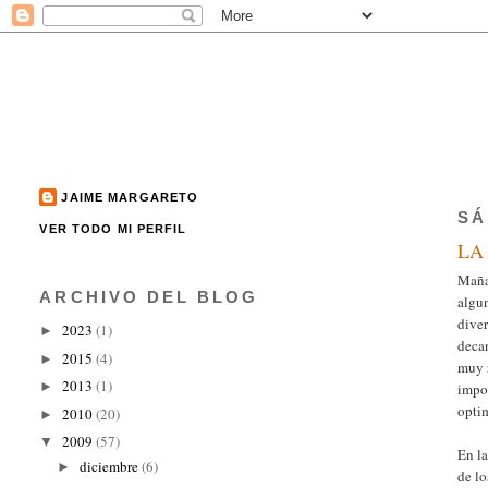
JAIME MARGARETO
SÁ
VER TODO MI PERFIL
LA
Mañan
ARCHIVO DEL BLOG
algun
diver
2023
(1)
►
decan
2015
(4)
►
muy r
2013
(1)
►
impor
opti
2010
(20)
►
2009
(57)
▼
En la
diciembre
(6)
►
de lo