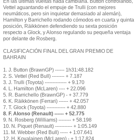
En las últimas vueltas nada cambiaría. Button controlando,
Vettel aguantando el empuje de Trulli (con mejores
neumáticos, pero sin inquietar demasiado al alemán),
Hamilton y Barrichello rodando cómodos en cuarta y quinta
posición, Räikkönen defendiendo su sexta posición
respecto a Glock, y Alonso regulando su pequeña ventaja
por delante de Rosberg.
CLASIFICACIÓN FINAL DEL GRAN PREMIO DE
BAHRAIN
1. J. Button (BrawnGP) ------ 1h31:48.182
2. S. Vettel (Red Bull) -------- + 7.187
3. J. Trulli (Toyota) -------------- + 9.170
4. L. Hamilton (McLaren) ---- + 22.096
5. R. Barrichello (BrawnGP) - + 37.779
6. K. Räikkönen (Ferrari) ------ + 42.057
7. T. Glock (Toyota) ------------ + 42.880
8. F. Alonso (Renault) ------ + 52.775
9. N. Rosberg (Williams) -------- + 58.198
10. N. Piquet (Renault) ----------- + 1:05.149
11. M. Webber (Red Bull) ----- + 1:07.641
12. H. Kovalainen (McLaren) - + 1:17.824