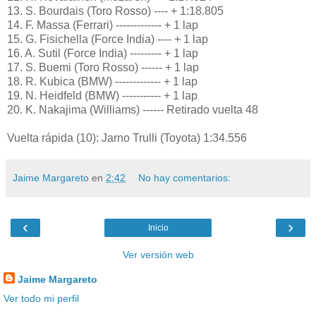
13. S. Bourdais (Toro Rosso) ---- + 1:18.805
14. F. Massa (Ferrari) ------------- + 1 lap
15. G. Fisichella (Force India) ---- + 1 lap
16. A. Sutil (Force India) --------- + 1 lap
17. S. Buemi (Toro Rosso) ------ + 1 lap
18. R. Kubica (BMW) ------------- + 1 lap
19. N. Heidfeld (BMW) ----------- + 1 lap
20. K. Nakajima (Williams) ------ Retirado vuelta 48
Vuelta rápida (10): Jarno Trulli (Toyota) 1:34.556
Jaime Margareto
en
2:42
No hay comentarios:
‹
›
Inicio
Ver versión web
Jaime Margareto
Ver todo mi perfil