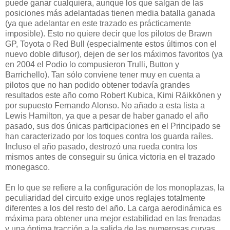
puede ganar cualquiera, aunque los que salgan de las
posiciones más adelantadas tienen media batalla ganada
(ya que adelantar en este trazado es prácticamente
imposible). Esto no quiere decir que los pilotos de Brawn
GP, Toyota o Red Bull (especialmente estos últimos con el
nuevo doble difusor), dejen de ser los máximos favoritos (ya
en 2004 el Podio lo compusieron Trulli, Button y
Barrichello). Tan sólo conviene tener muy en cuenta a
pilotos que no han podido obtener todavía grandes
resultados este año como Robert Kubica, Kimi Räikkönen y
por supuesto Fernando Alonso. No añado a esta lista a
Lewis Hamilton, ya que a pesar de haber ganado el año
pasado, sus dos únicas participaciones en el Principado se
han caracterizado por los toques contra los guarda raíles.
Incluso el año pasado, destrozó una rueda contra los
mismos antes de conseguir su única victoria en el trazado
monegasco.
En lo que se refiere a la configuración de los monoplazas, la
peculiaridad del circuito exige unos reglajes totalmente
diferentes a los del resto del año. La carga aerodinámica es
máxima para obtener una mejor estabilidad en las frenadas
y una óptima tracción a la salida de las numerosas curvas