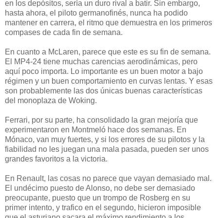
en los depósitos, sería un duro rival a batir. Sin embargo,
hasta ahora, el piloto germanofinés, nunca ha podido
mantener en carrera, el ritmo que demuestra en los primeros
compases de cada fin de semana.
En cuanto a McLaren, parece que este es su fin de semana.
El MP4-24 tiene muchas carencias aerodinámicas, pero
aquí poco importa. Lo importante es un buen motor a bajo
régimen y un buen comportamiento en curvas lentas. Y esas
son probablemente las dos únicas buenas características
del monoplaza de Woking.
Ferrari, por su parte, ha consolidado la gran mejoría que
experimentaron en Montmeló hace dos semanas. En
Mónaco, van muy fuertes, y si los errores de su pilotos y la
fiabilidad no les juegan una mala pasada, pueden ser unos
grandes favoritos a la victoria.
En Renault, las cosas no parece que vayan demasiado mal.
El undécimo puesto de Alonso, no debe ser demasiado
preocupante, puesto que un trompo de Rosberg en su
primer intento, y trafico en el segundo, hicieron imposible
que el asturiano sacara el máximo rendimiento a los