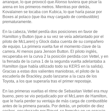
arranque, lo que provocó que Alonso tuviera que pisar la
arena en los primeros metros. Mientras por detrás,
Kovalainen se tocaba con Kubica, lo que haría pasar por
Boxes al polaco (que iba muy cargado de combustible)
prematuramente.
En la cabeza, Vettel perdía dos posiciones en favor de
Hamilton y Button (que a su vez se veía adelantado por el
piloto de McLaren) y Glock daba cuenta de su compañero
de equipo. La primera vuelta fue el momento clave de la
carrera. Al menos para Jenson Button. El piloto inglés,
recuperaba en la curva 2 la posición perdida con Vettel, y en
la frenada de la curva 1 de la segunda vuelta adelantaba a
Hamilton (que había utilizado todo su KERS en la salida).
Gracias a estas dos valientes maniobras, el piloto de la
escudería de Brackley, pudo lanzarse a la caza de los
Toyota, a los que superaría tras el primer repostaje.
En las primeras vueltas el ritmo de Sebasitan Vettel era muy
bueno, pero se vio perjudicado por el McLaren de Hamilton,
que le haría perder su ventaja de más carga de combustible
antes de la primera parada. Por detrás, un pelotón de diez
coches, encabezado por Piquet, se formaba en un espacio