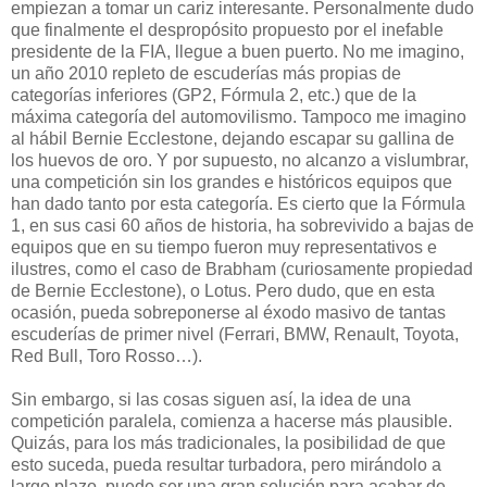
empiezan a tomar un cariz interesante. Personalmente dudo
que finalmente el despropósito propuesto por el inefable
presidente de la FIA, llegue a buen puerto. No me imagino,
un año 2010 repleto de escuderías más propias de
categorías inferiores (GP2, Fórmula 2, etc.) que de la
máxima categoría del automovilismo. Tampoco me imagino
al hábil Bernie Ecclestone, dejando escapar su gallina de
los huevos de oro. Y por supuesto, no alcanzo a vislumbrar,
una competición sin los grandes e históricos equipos que
han dado tanto por esta categoría. Es cierto que la Fórmula
1, en sus casi 60 años de historia, ha sobrevivido a bajas de
equipos que en su tiempo fueron muy representativos e
ilustres, como el caso de Brabham (curiosamente propiedad
de Bernie Ecclestone), o Lotus. Pero dudo, que en esta
ocasión, pueda sobreponerse al éxodo masivo de tantas
escuderías de primer nivel (Ferrari, BMW, Renault, Toyota,
Red Bull, Toro Rosso…).
Sin embargo, si las cosas siguen así, la idea de una
competición paralela, comienza a hacerse más plausible.
Quizás, para los más tradicionales, la posibilidad de que
esto suceda, pueda resultar turbadora, pero mirándolo a
largo plazo, puede ser una gran solución para acabar de