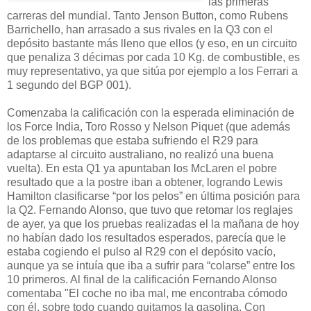
las primeras
carreras del mundial. Tanto Jenson Button, como Rubens
Barrichello, han arrasado a sus rivales en la Q3 con el
depósito bastante más lleno que ellos (y eso, en un circuito
que penaliza 3 décimas por cada 10 Kg. de combustible, es
muy representativo, ya que sitúa por ejemplo a los Ferrari a
1 segundo del BGP 001).
Comenzaba la calificación con la esperada eliminación de
los Force India, Toro Rosso y Nelson Piquet (que además
de los problemas que estaba sufriendo el R29 para
adaptarse al circuito australiano, no realizó una buena
vuelta). En esta Q1 ya apuntaban los McLaren el pobre
resultado que a la postre iban a obtener, logrando Lewis
Hamilton clasificarse “por los pelos” en última posición para
la Q2. Fernando Alonso, que tuvo que retomar los reglajes
de ayer, ya que los pruebas realizadas el la mañana de hoy
no habían dado los resultados esperados, parecía que le
estaba cogiendo el pulso al R29 con el depósito vacío,
aunque ya se intuía que iba a sufrir para “colarse” entre los
10 primeros. Al final de la calificación Fernando Alonso
comentaba "El coche no iba mal, me encontraba cómodo
con él, sobre todo cuando quitamos la gasolina. Con