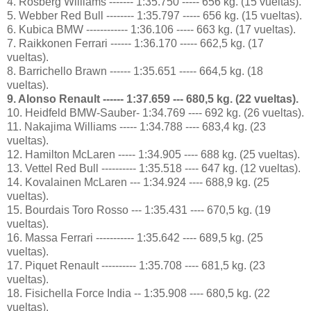
4. Rosberg Williams ------- 1:35.750 ----- 656 kg. (15 vueltas).
5. Webber Red Bull -------- 1:35.797 ----- 656 kg. (15 vueltas).
6. Kubica BMW ------------ 1:36.106 ----- 663 kg. (17 vueltas).
7. Raikkonen Ferrari ------ 1:36.170 ----- 662,5 kg. (17
vueltas).
8. Barrichello Brawn ------ 1:35.651 ----- 664,5 kg. (18
vueltas).
9. Alonso Renault ------ 1:37.659 --- 680,5 kg. (22 vueltas).
10. Heidfeld BMW-Sauber- 1:34.769 ---- 692 kg. (26 vueltas).
11. Nakajima Williams ----- 1:34.788 ---- 683,4 kg. (23
vueltas).
12. Hamilton McLaren ----- 1:34.905 ---- 688 kg. (25 vueltas).
13. Vettel Red Bull ---------- 1:35.518 ---- 647 kg. (12 vueltas).
14. Kovalainen McLaren --- 1:34.924 ---- 688,9 kg. (25
vueltas).
15. Bourdais Toro Rosso --- 1:35.431 ---- 670,5 kg. (19
vueltas).
16. Massa Ferrari ----------- 1:35.642 ---- 689,5 kg. (25
vueltas).
17. Piquet Renault ---------- 1:35.708 ---- 681,5 kg. (23
vueltas).
18. Fisichella Force India -- 1:35.908 ---- 680,5 kg. (22
vueltas).