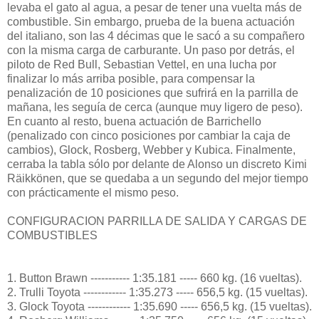
levaba el gato al agua, a pesar de tener una vuelta más de
combustible. Sin embargo, prueba de la buena actuación
del italiano, son las 4 décimas que le sacó a su compañero
con la misma carga de carburante. Un paso por detrás, el
piloto de Red Bull, Sebastian Vettel, en una lucha por
finalizar lo más arriba posible, para compensar la
penalización de 10 posiciones que sufrirá en la parrilla de
mañana, les seguía de cerca (aunque muy ligero de peso).
En cuanto al resto, buena actuación de Barrichello
(penalizado con cinco posiciones por cambiar la caja de
cambios), Glock, Rosberg, Webber y Kubica. Finalmente,
cerraba la tabla sólo por delante de Alonso un discreto Kimi
Räikkönen, que se quedaba a un segundo del mejor tiempo
con prácticamente el mismo peso.
CONFIGURACION PARRILLA DE SALIDA Y CARGAS DE
COMBUSTIBLES
1. Button Brawn ----------- 1:35.181 ----- 660 kg. (16 vueltas).
2. Trulli Toyota ------------ 1:35.273 ----- 656,5 kg. (15 vueltas).
3. Glock Toyota ------------ 1:35.690 ----- 656,5 kg. (15 vueltas).