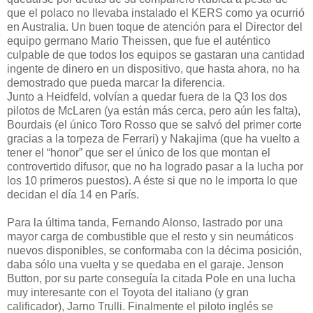
que el polaco no llevaba instalado el KERS como ya ocurrió
en Australia. Un buen toque de atención para el Director del
equipo germano Mario Theissen, que fue el auténtico
culpable de que todos los equipos se gastaran una cantidad
ingente de dinero en un dispositivo, que hasta ahora, no ha
demostrado que pueda marcar la diferencia.
Junto a Heidfeld, volvían a quedar fuera de la Q3 los dos
pilotos de McLaren (ya están más cerca, pero aún les falta),
Bourdais (el único Toro Rosso que se salvó del primer corte
gracias a la torpeza de Ferrari) y Nakajima (que ha vuelto a
tener el “honor” que ser el único de los que montan el
controvertido difusor, que no ha logrado pasar a la lucha por
los 10 primeros puestos). A éste si que no le importa lo que
decidan el día 14 en París.
Para la última tanda, Fernando Alonso, lastrado por una
mayor carga de combustible que el resto y sin neumáticos
nuevos disponibles, se conformaba con la décima posición,
daba sólo una vuelta y se quedaba en el garaje. Jenson
Button, por su parte conseguía la citada Pole en una lucha
muy interesante con el Toyota del italiano (y gran
calificador), Jarno Trulli. Finalmente el piloto inglés se