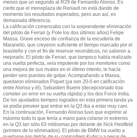
menos que un segundo al R29 de Fernando Alonso. Es
cierto que el monoplaza de Renault no está dando de
momento los resultados esperados, pero aun así, es
demasiada diferencia.
La calificación comenzaba con la sorprendente eliminación
del piloto de Ferrari (y Pole los dos últimos años) Felipe
Massa. Grave exceso de confianza de la escudería de
Maranello, que creyeron suficiente el tiempo marcado por el
brasileño y con el fin de reservar neumáticos, no salieron a
mejorarlo. El piloto de Ferrari, que tampoco había realizado
una vuelta perfecta, veía impotente por los monitores como
una mejora de sus rivales en el último intento, le hacía
perder seis puestos de golpe. Acompañando a Massa,
quedaron eliminados Piquet (ya son 20-0 en calificación
entre Alonso y él), Sebastien Buemi (decepcionado tras
cometer un error en su vuelta rápida) y los dos Force India.
De los ajustados tiempos logrados en esta primera tanda ya
se podía preveer que entrar en la Q3 iba a estar muy caro.
En la continuación, Fernando Alonso tuvo que exprimir al
máximo todo lo que tenía a mano para colarse in extremis
en la Q3 tan sólo 63 milésimas por delante de Nick Heidfeld
(primero de lo eliminados). El piloto de BMW ha vuelto a
quedarse por detrás de su compañero Kubica a pesar de