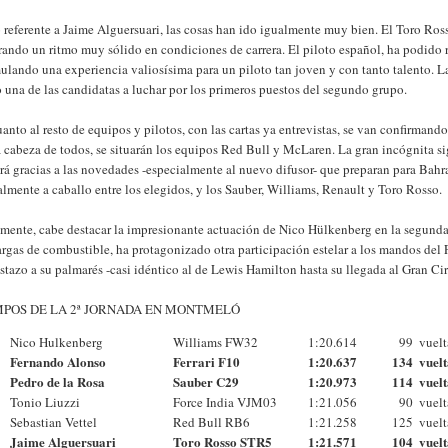
 referente a Jaime Alguersuari, las cosas han ido igualmente muy bien. El Toro Ross
rando un ritmo muy sólido en condiciones de carrera. El piloto español, ha podido
lando una experiencia valiosísima para un piloto tan joven y con tanto talento. La
una de las candidatas a luchar por los primeros puestos del segundo grupo.
anto al resto de equipos y pilotos, con las cartas ya entrevistas, se van confirmando 
a cabeza de todos, se situarán los equipos Red Bull y McLaren. La gran incógnita si
rá gracias a las novedades -especialmente al nuevo difusor- que preparan para Bahra
almente a caballo entre los elegidos, y los Sauber, Williams, Renault y Toro Rosso.
lmente, cabe destacar la impresionante actuación de Nico Hülkenberg en la segunda
cargas de combustible, ha protagonizado otra participación estelar a los mandos d
stazo a su palmarés -casi idéntico al de Lewis Hamilton hasta su llegada al Gran Cir
MPOS DE LA 2ª JORNADA EN MONTMELÓ
Nico Hulkenberg
Williams FW32
1:20.614
99
vuelt
Fernando Alonso
Ferrari F10
1:20.637
134
vuel
Pedro de la Rosa
Sauber C29
1:20.973
114
vuel
Tonio Liuzzi
Force India VJM03
1:21.056
90
vuelt
Sebastian Vettel
Red Bull RB6
1:21.258
125
vuelt
Jaime Alguersuari
Toro Rosso STR5
1:21.571
104
vuel