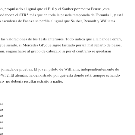
o, propulsado al igual que el F10 y el Sauber por motor Ferrari, esta
 rodar con el STR5 más que en toda la pasada temporada de Fórmula 1, y está
 escudería de Faenza se perfila al igual que Sauber, Renault y Williams
las valoraciones de los Tests anteriores. Todo indica que a la par de Ferrari,
gue siendo, si Mercedes GP, que sigue lastrado por un mal reparto de pesos,
in, engancharse al grupo de cabeza, o si por el contrario se quedarán
 jornada de pruebas. El joven piloto de Williams, independientemente de
el FW32. El alemán, ha demostrado por qué está donde está, aunque echando
co- no debería resultar extraño a nadie.
as
tas
tas
as
as
tas