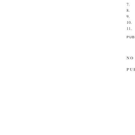
7.
8.
9.
10.
11.
PUB
NO
PU