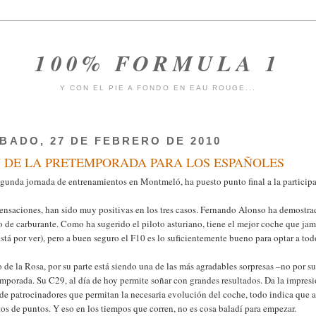
100% FORMULA 1
Y CON EL PIE A FONDO EN EAU ROUGE...
BADO, 27 DE FEBRERO DE 2010
N DE LA PRETEMPORADA PARA LOS ESPAÑOLES
egunda jornada de entrenamientos en Montmeló, ha puesto punto final a la participa
sensaciones, han sido muy positivas en los tres casos. Fernando Alonso ha demostra
o de carburante. Como ha sugerido el piloto asturiano, tiene el mejor coche que jam
stá por ver), pero a buen seguro el F10 es lo suficientemente bueno para optar a t
 de la Rosa, por su parte está siendo una de las más agradables sorpresas –no por s
mporada. Su C29, al día de hoy permite soñar con grandes resultados. Da la impresi
 de patrocinadores que permitan la necesaria evolución del coche, todo indica que 
os de puntos. Y eso en los tiempos que corren, no es cosa baladí para empezar.