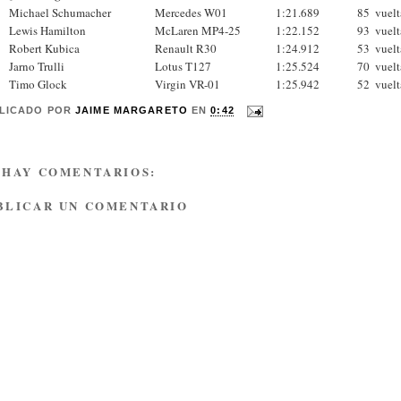
Michael Schumacher
Mercedes W01
1:21.689
85
vuelt
Lewis Hamilton
McLaren MP4-25
1:22.152
93
vuelt
Robert Kubica
Renault R30
1:24.912
53
vuelt
Jarno Trulli
Lotus T127
1:25.524
70
vuelt
Timo Glock
Virgin VR-01
1:25.942
52
vuelt
LICADO POR
JAIME MARGARETO
EN
0:42
 HAY COMENTARIOS:
BLICAR UN COMENTARIO