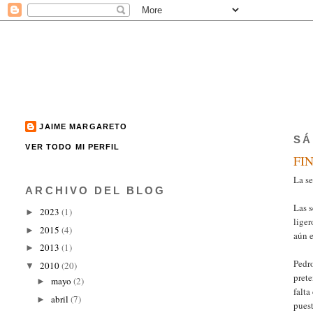
JAIME MARGARETO
SÁ
VER TODO MI PERFIL
FI
La s
ARCHIVO DEL BLOG
Las 
2023
(1)
►
liger
2015
(4)
►
aún e
2013
(1)
►
Pedro
2010
(20)
▼
prete
mayo
(2)
►
falta
abril
(7)
►
puest