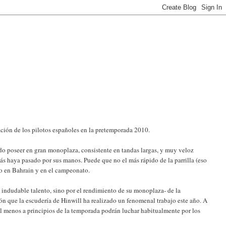
ción de los pilotos españoles en la pretemporada 2010.
do poseer en gran monoplaza, consistente en tandas largas, y muy veloz
ás haya pasado por sus manos. Puede que no el más rápido de la parrilla (eso
odo en Bahrain y en el campeonato.
u indudable talento, sino por el rendimiento de su monoplaza- de la
ón que la escudería de Hinwill ha realizado un fenomenal trabajo este año. A
al menos a principios de la temporada podrán luchar habitualmente por los